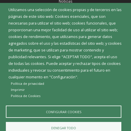
Noticias
Eventos
Utilizamos una selección de cookies propias y de terceros en las
Corporación Municipal
páginas de este sitio web: Cookies esenciales, que son
Teléfonos de interés
necesarias para utilizar el sitio web; cookies funcionales, que
proporcionan una mejor facilidad de uso al utilizar el sitio web;
INICIAR SESIÓN
cookies de rendimiento, que utilizamos para generar datos
MAPA WEB
agregados sobre el uso y las estadísticas del sitio web; y cookies
de marketing, que se utilizan para mostrar contenido y
publicidad relevantes. Si elige "ACEPTAR TODO", acepta el uso
de todas las cookies. Puede aceptar y rechazar tipos de cookies
individuales y revocar su consentimiento para el futuro en
cualquier momento en "Configuración".
Política de privacidad
Imprimir
Politica de Cookies
CONFIGURAR COOKIES
Aviso Legal
Política de privacidad
Política de Cookies
DENEGAR TODO