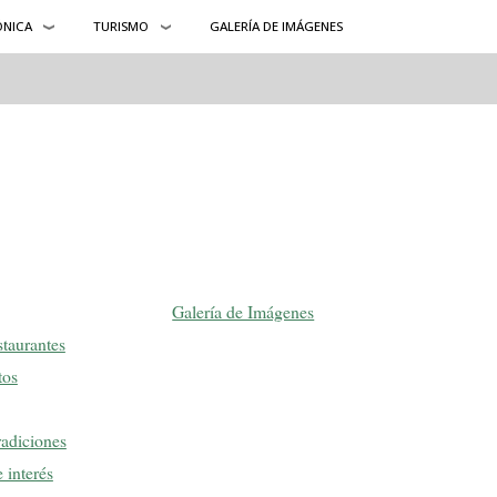
ÓNICA
TURISMO
GALERÍA DE IMÁGENES
Galería de Imágenes
staurantes
tos
radiciones
 interés