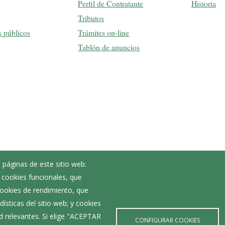
Perfil de Contratante
Historia
Tributos
s públicos
Trámites on-line
Tablón de anuncios
 páginas de este sitio web:
; cookies funcionales, que
Noticias
 cookies de rendimiento, que
Eventos
ísticas del sitio web; y cookies
Corporación Municipal
d relevantes. Si elige "ACEPTAR
Teléfonos de interés
CONFIGURAR COOKIES