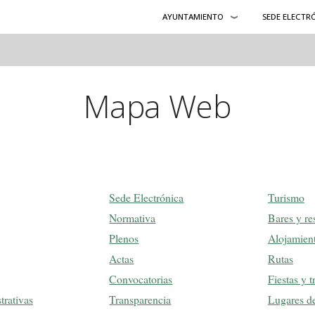
AYUNTAMIENTO
SEDE ELECTR
Mapa Web
Sede Electrónica
Turismo
Normativa
Bares y re
Plenos
Alojamien
Actas
Rutas
Convocatorias
Fiestas y t
trativas
Transparencia
Lugares de