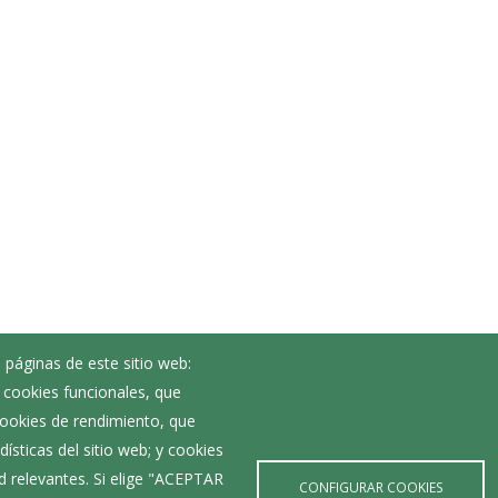
 páginas de este sitio web:
; cookies funcionales, que
Noticias
 cookies de rendimiento, que
Eventos
ísticas del sitio web; y cookies
Corporación Municipal
d relevantes. Si elige "ACEPTAR
Teléfonos de interés
CONFIGURAR COOKIES