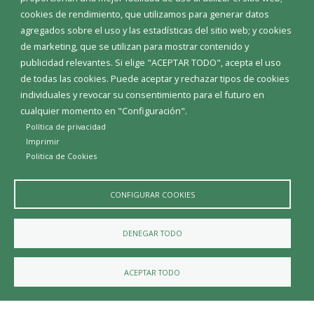
cookies de rendimiento, que utilizamos para generar datos
agregados sobre el uso y las estadísticas del sitio web; y cookies
de marketing, que se utilizan para mostrar contenido y
publicidad relevantes. Si elige "ACEPTAR TODO", acepta el uso
de todas las cookies. Puede aceptar y rechazar tipos de cookies
individuales y revocar su consentimiento para el futuro en
cualquier momento en "Configuración".
Política de privacidad
Imprimir
Politica de Cookies
CONFIGURAR COOKIES
DENEGAR TODO
Ayuntamiento de Barrio de Muñó
DIRECCIÓN
ACEPTAR TODO
Plaza Mayor s/n - 09229