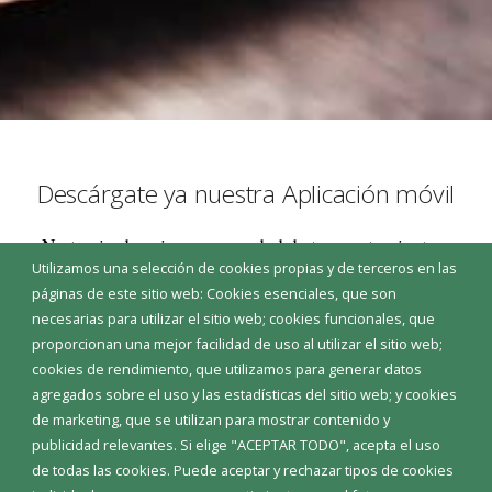
Descárgate ya nuestra Aplicación móvil
No te pierdas ninguna novedad de tu ayuntamiento y
Utilizamos una selección de cookies propias y de terceros en las
recibe un mensaje cada vez que haya una noticia. En la
páginas de este sitio web: Cookies esenciales, que son
aplicación encontrarás un acceso rápido a la
necesarias para utilizar el sitio web; cookies funcionales, que
información básica de tu ayuntamiento, un apartado
proporcionan una mejor facilidad de uso al utilizar el sitio web;
de noticias, un directorio con los principales teléfonos
cookies de rendimiento, que utilizamos para generar datos
de interés de tu pueblo y un acceso a la sede
agregados sobre el uso y las estadísticas del sitio web; y cookies
electrónica donde realizar o consultar tus trámites
de marketing, que se utilizan para mostrar contenido y
(esta función precisa certificado digital instalado en el
publicidad relevantes. Si elige "ACEPTAR TODO", acepta el uso
móvil). Además, dispones de una aplicación para
de todas las cookies. Puede aceptar y rechazar tipos de cookies
comunicar a tu ayuntamiento aquellas incidencias que